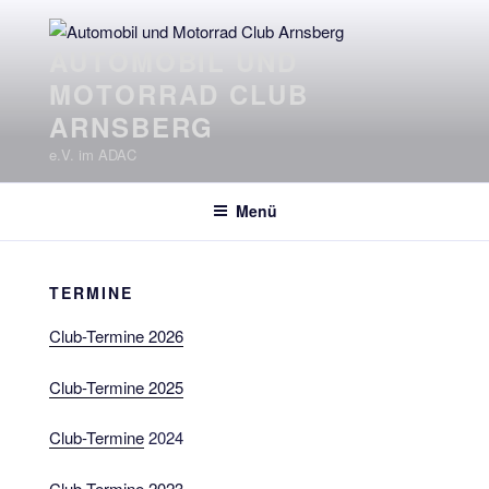
Zum
Inhalt
AUTOMOBIL UND
springen
MOTORRAD CLUB
ARNSBERG
e.V. im ADAC
Menü
TERMINE
Club-Termine 2026
Club-Termine 2025
Club-Termine
2024
Club-Termine 2023